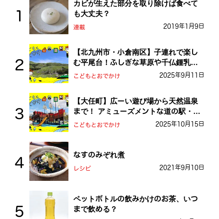
カビが生えた部分を取り除けば食べて
も大丈夫？
2019年1月9日
連載
【北九州市・小倉南区】子連れで楽し
む平尾台！ふしぎな草原や千仏鍾乳洞
を探検しよう！
2025年9月11日
こどもとおでかけ
【大任町】広ーい遊び場から天然温泉
まで！ アミューズメントな道の駅・お
おとう桜街道
2025年10月15日
こどもとおでかけ
なすのみぞれ煮
2021年9月10日
レシピ
ペットボトルの飲みかけのお茶、いつ
まで飲める？