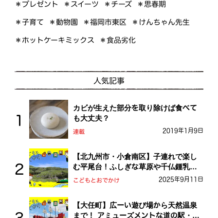
＊プレゼント
＊スイーツ
＊思春期
＊チーズ
＊けんちゃん先生
＊福岡市東区
＊子育て
＊動物園
＊ホットケーキミックス
＊食品劣化
人気記事
カビが生えた部分を取り除けば食べて
も大丈夫？
2019年1月9日
連載
【北九州市・小倉南区】子連れで楽し
む平尾台！ふしぎな草原や千仏鍾乳洞
を探検しよう！
2025年9月11日
こどもとおでかけ
【大任町】広ーい遊び場から天然温泉
まで！ アミューズメントな道の駅・お