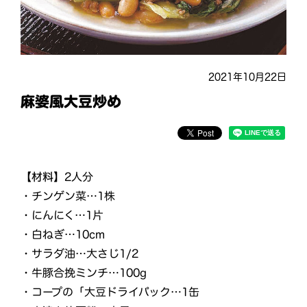
2021年10月22日
麻婆風大豆炒め
【材料】
2人分
・チンゲン菜…1株
・にんにく…1片
・白ねぎ…10cm
・サラダ油…大さじ1/2
・牛豚合挽ミンチ…100g
・コープの「大豆ドライパック…1缶