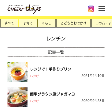
すべて
子育て
くらし
こどもとおでかけ
コラム・ま
レンチン
記事一覧
レンジで！手作りプリン
2021年4月10日
レシピ
簡単グラタン風ジャガマヨ
2020年9月23日
レシピ