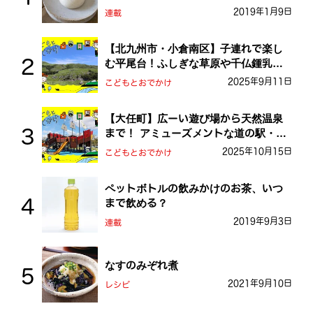
2019年1月9日
連載
【北九州市・小倉南区】子連れで楽し
む平尾台！ふしぎな草原や千仏鍾乳洞
を探検しよう！
2025年9月11日
こどもとおでかけ
【大任町】広ーい遊び場から天然温泉
まで！ アミューズメントな道の駅・お
おとう桜街道
2025年10月15日
こどもとおでかけ
ペットボトルの飲みかけのお茶、いつ
まで飲める？
2019年9月3日
連載
なすのみぞれ煮
2021年9月10日
レシピ