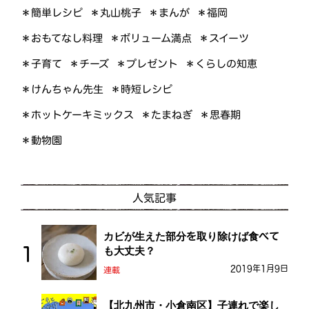
＊簡単レシピ
＊丸山桃子
＊まんが
＊福岡
＊おもてなし料理
＊ボリューム満点
＊スイーツ
＊くらしの知恵
＊プレゼント
＊子育て
＊チーズ
＊けんちゃん先生
＊時短レシピ
＊ホットケーキミックス
＊たまねぎ
＊思春期
＊動物園
人気記事
カビが生えた部分を取り除けば食べて
も大丈夫？
2019年1月9日
連載
【北九州市・小倉南区】子連れで楽し