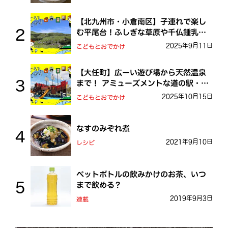
【北九州市・小倉南区】子連れで楽し
む平尾台！ふしぎな草原や千仏鍾乳洞
を探検しよう！
2025年9月11日
こどもとおでかけ
【大任町】広ーい遊び場から天然温泉
まで！ アミューズメントな道の駅・お
おとう桜街道
2025年10月15日
こどもとおでかけ
なすのみぞれ煮
2021年9月10日
レシピ
ペットボトルの飲みかけのお茶、いつ
まで飲める？
2019年9月3日
連載