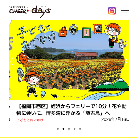
prev
nex
よし
【福岡市西区】姪浜からフェリーで10分！花や動
2
物に会いに、博多湾に浮かぶ「能古島」へ
連
月6日
2026年7月16日
こどもとおでかけ