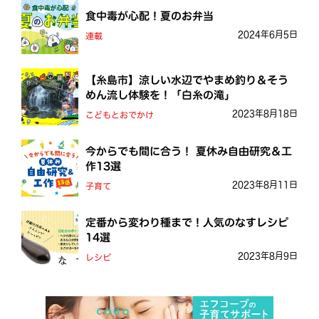
食中毒が心配！夏のお弁当
2024年6月5日
連載
【糸島市】涼しい水辺でやまめ釣り＆そう
めん流し体験を！「白糸の滝」
2023年8月18日
こどもとおでかけ
今からでも間に合う！ 夏休み自由研究＆工
作13選
2023年8月11日
子育て
定番から変わり種まで！人気のなすレシピ
14選
2023年8月9日
レシピ