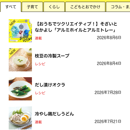
すべて
子育て
くらし
こどもとおでかけ
コラム・ま
NEW
【おうちでツクリエイティブ！】そざいと
なかよし「アルミホイルとアルミトレー」
2026年8月6日
連載
NEW
枝豆の冷製スープ
2026年8月4日
レシピ
だし漬けオクラ
2026年7月28日
レシピ
冷やし鶏だしうどん
2026年7月21日
連載