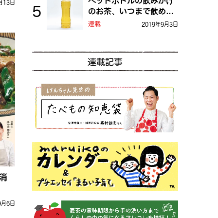
ペットボトルの飲みかけ
月13日
のお茶、いつまで飲め
る？
連載
2019年9月3日
連載記事
消
9月6日