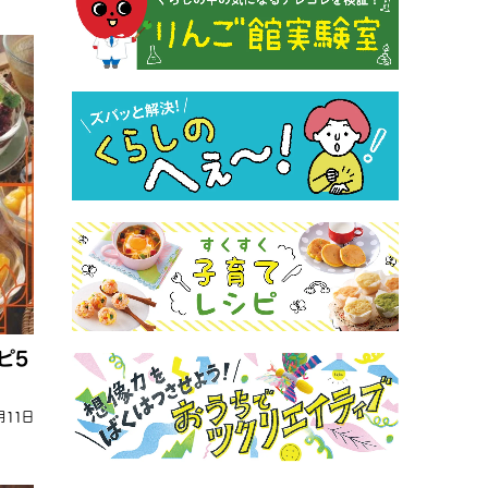
ピ5
月11日