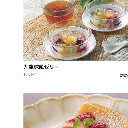
九龍球風ゼリー
レシピ
202