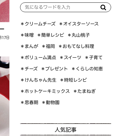
＊オイスターソース
＊クリームチーズ
ー
＊簡単レシピ
＊丸山桃子
＊味噌
月17日
＊おもてなし料理
＊まんが
＊福岡
＊ボリューム満点
＊スイーツ
＊子育て
＊くらしの知恵
＊プレゼント
＊チーズ
＊けんちゃん先生
＊時短レシピ
＊ホットケーキミックス
＊たまねぎ
＊思春期
＊動物園
人気記事