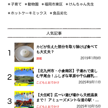
＊けんちゃん先生
＊福岡市東区
＊子育て
＊動物園
＊ホットケーキミックス
＊食品劣化
人気記事
カビが生えた部分を取り除けば食べて
も大丈夫？
2019年1月9日
連載
【北九州市・小倉南区】子連れで楽し
む平尾台！ふしぎな草原や千仏鍾乳洞
を探検しよう！
2025年9月11日
こどもとおでかけ
【大任町】広ーい遊び場から天然温泉
まで！ アミューズメントな道の駅・お
おとう桜街道
2025年10月15日
こどもとおでかけ