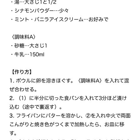
・湯…⼤さじ1と1/2
・シナモンパウダー…少々
・ミント・バニラアイスクリーム…お好みで
〈調味料A〉
・砂糖…⼤さじ1
・⽜乳…150ml
【作り方】
1.
ボウルに卵を溶きほぐす。〈調味料A〉を⼊れて混
ぜ合わせる。
2.
（1）に半分に切った⾷パンを⼊れて3分ほど漬け
込む（途中で裏返す）。
3.
フライパンにバターを溶かし、②を入れ中⽕で両⾯
こんがりと焼き⾊がつくまで加熱したら、お皿に移
す。