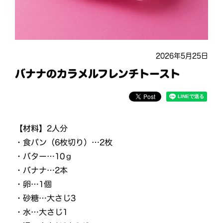
2026年5月25日
バナナのカラメルフレンチトースト
【材料】
2人分
・⾷パン（6枚切り）…2枚
・バター…10ｇ
・バナナ…2本
・卵…1個
・砂糖…⼤さじ3
・⽔…⼤さじ1