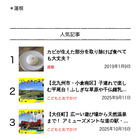
＊蓮根
人気記事
カビが生えた部分を取り除けば食べて
も大丈夫？
2019年1月9日
連載
【北九州市・小倉南区】子連れで楽し
む平尾台！ふしぎな草原や千仏鍾乳洞
を探検しよう！
2025年9月11日
こどもとおでかけ
【大任町】広ーい遊び場から天然温泉
まで！ アミューズメントな道の駅・お
おとう桜街道
2025年10月15日
こどもとおでかけ