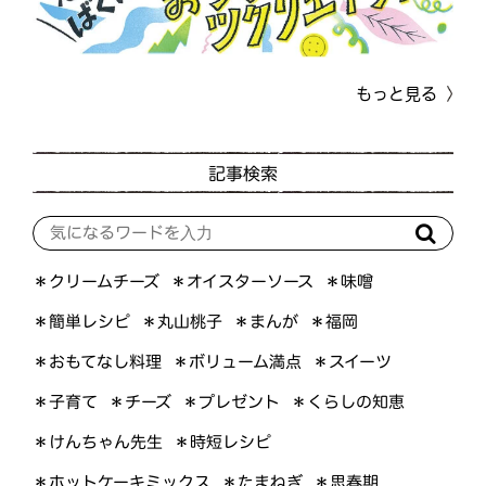
もっと見る
記事検索
＊オイスターソース
＊クリームチーズ
＊味噌
＊簡単レシピ
＊丸山桃子
＊まんが
＊福岡
＊おもてなし料理
＊ボリューム満点
＊スイーツ
＊くらしの知恵
＊プレゼント
＊子育て
＊チーズ
＊けんちゃん先生
＊時短レシピ
＊ホットケーキミックス
＊たまねぎ
＊思春期