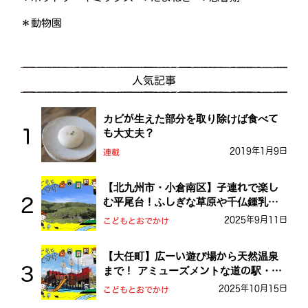
＊動物園
人気記事
カビが生えた部分を取り除けば食べて
も大丈夫？
2019年1月9日
連載
【北九州市・小倉南区】子連れで楽し
む平尾台！ふしぎな草原や千仏鍾乳洞
を探検しよう！
2025年9月11日
こどもとおでかけ
【大任町】広ーい遊び場から天然温泉
まで！ アミューズメントな道の駅・お
おとう桜街道
2025年10月15日
こどもとおでかけ