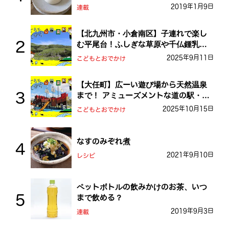
2019年1月9日
連載
【北九州市・小倉南区】子連れで楽し
む平尾台！ふしぎな草原や千仏鍾乳洞
を探検しよう！
2025年9月11日
こどもとおでかけ
【大任町】広ーい遊び場から天然温泉
まで！ アミューズメントな道の駅・お
おとう桜街道
2025年10月15日
こどもとおでかけ
なすのみぞれ煮
2021年9月10日
レシピ
ペットボトルの飲みかけのお茶、いつ
まで飲める？
2019年9月3日
連載