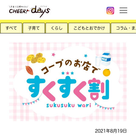
すべて
子育て
くらし
こどもとおでかけ
コラム・ま
2021年8月19日