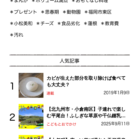
＊ボリューム満点
＊おもてなし料理
＊まんが
＊プレゼント
＊福岡市東区
＊思春期
＊動物園
＊小松美和
＊食品劣化
＊教育費
＊チーズ
＊蓮根
＊汚れ
人気記事
カビが生えた部分を取り除けば食べて
も大丈夫？
2019年1月9日
連載
【北九州市・小倉南区】子連れで楽し
む平尾台！ふしぎな草原や千仏鍾乳洞
を探検しよう！
2025年9月11日
こどもとおでかけ