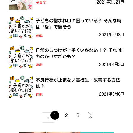
2021年9月21日
子育て
子どもの憎まれ口に困っている？ そんな時
は「愛」で返そう
2021年5月8日
連載
日常のしつけが上手くいかない！？ それは
力のかけすぎかも？
2021年4月3日
連載
不良行為が止まない高校生…改善する方法
は？
2021年3月6日
連載
1
2
3