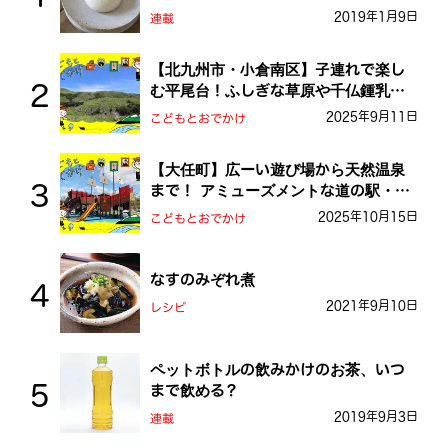
2019年1月9日
連載
【北九州市・小倉南区】子連れで楽し
む平尾台！ふしぎな草原や千仏鍾乳洞
を探検しよう！
2025年9月11日
こどもとおでかけ
【大任町】広ーい遊び場から天然温泉
まで！ アミューズメントな道の駅・お
おとう桜街道
2025年10月15日
こどもとおでかけ
なすのみぞれ煮
2021年9月10日
レシピ
ペットボトルの飲みかけのお茶、いつ
まで飲める？
2019年9月3日
連載