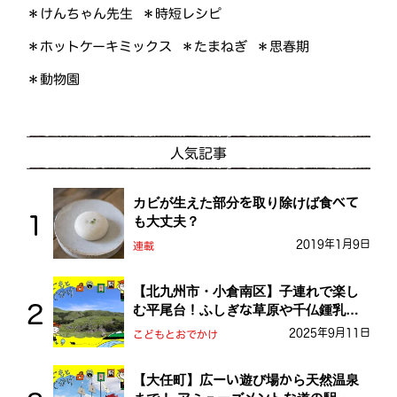
＊けんちゃん先生
＊時短レシピ
＊ホットケーキミックス
＊たまねぎ
＊思春期
＊動物園
人気記事
カビが生えた部分を取り除けば食べて
も大丈夫？
2019年1月9日
連載
【北九州市・小倉南区】子連れで楽し
む平尾台！ふしぎな草原や千仏鍾乳洞
を探検しよう！
2025年9月11日
こどもとおでかけ
【大任町】広ーい遊び場から天然温泉