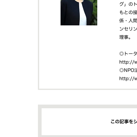
グ」のト
もとの
係・人
ンセリン
理事。
◎トー
http://
◎NPO
http://
この記事を