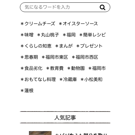
＊オイスターソース
＊クリームチーズ
＊簡単レシピ
＊丸山桃子
＊味噌
＊福岡
＊くらしの知恵
＊プレゼント
＊まんが
＊福岡市東区
＊福岡市西区
＊思春期
＊食品劣化
＊教育費
＊動物園
＊福岡市
＊おもてなし料理
＊小松美和
＊冷蔵庫
＊蓮根
人気記事