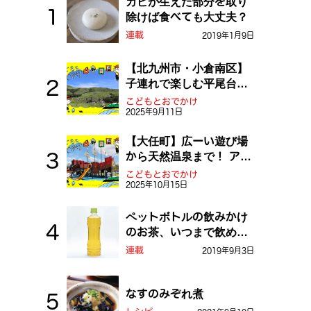
カビが生えた部分を取り
除けば食べても大丈夫？
連載
2019年1月9日
【北九州市・小倉南区】
子連れで楽しむ平尾台！
ふしぎな草原や千仏鍾乳
こどもとおでかけ
2025年9月11日
洞を探検しよう！
【大任町】広ーい遊び場
から天然温泉まで！ アミ
ューズメントな道の駅・
こどもとおでかけ
2025年10月15日
おおとう桜街道
ペットボトルの飲みかけ
のお茶、いつまで飲め
る？
連載
2019年9月3日
なすのみぞれ煮