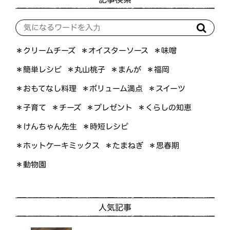
＊オイスターソース
＊クリームチーズ
＊味噌
＊簡単レシピ
＊丸山桃子
＊まんが
＊福岡
＊おもてなし料理
＊ボリューム満点
＊スイーツ
＊くらしの知恵
＊プレゼント
＊子育て
＊チーズ
＊けんちゃん先生
＊時短レシピ
＊ホットケーキミックス
＊たまねぎ
＊思春期
＊動物園
人気記事