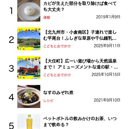
カビが生えた部分を取り除けば食べて
も大丈夫？
2019年1月9日
連載
【北九州市・小倉南区】子連れで楽し
む平尾台！ふしぎな草原や千仏鍾乳洞
を探検しよう！
2025年9月11日
こどもとおでかけ
【大任町】広ーい遊び場から天然温泉
まで！ アミューズメントな道の駅・お
おとう桜街道
2025年10月15日
こどもとおでかけ
なすのみぞれ煮
2021年9月10日
レシピ
ペットボトルの飲みかけのお茶、いつ
まで飲める？