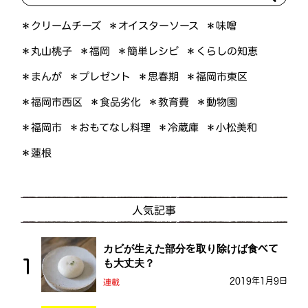
＊オイスターソース
＊クリームチーズ
＊味噌
＊くらしの知恵
＊簡単レシピ
＊丸山桃子
＊福岡
＊プレゼント
＊福岡市東区
＊まんが
＊思春期
＊福岡市西区
＊食品劣化
＊教育費
＊動物園
＊おもてなし料理
＊小松美和
＊福岡市
＊冷蔵庫
＊蓮根
人気記事
カビが生えた部分を取り除けば食べて
も大丈夫？
2019年1月9日
連載