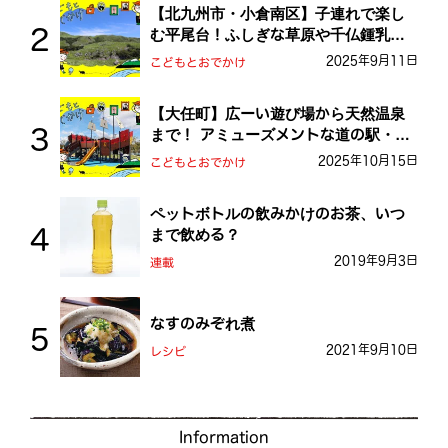
【北九州市・小倉南区】子連れで楽し
む平尾台！ふしぎな草原や千仏鍾乳洞
を探検しよう！
2025年9月11日
こどもとおでかけ
【大任町】広ーい遊び場から天然温泉
まで！ アミューズメントな道の駅・お
おとう桜街道
2025年10月15日
こどもとおでかけ
ペットボトルの飲みかけのお茶、いつ
まで飲める？
2019年9月3日
連載
なすのみぞれ煮
2021年9月10日
レシピ
Information