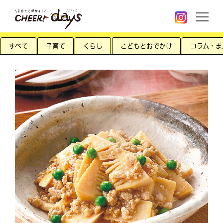
すべて
子育て
くらし
こどもとおでかけ
コラム・ま