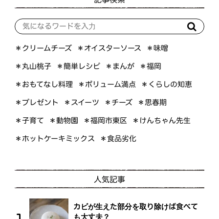
＊オイスターソース
＊クリームチーズ
＊味噌
＊簡単レシピ
＊丸山桃子
＊まんが
＊福岡
＊おもてなし料理
＊ボリューム満点
＊くらしの知恵
＊プレゼント
＊スイーツ
＊思春期
＊チーズ
＊けんちゃん先生
＊福岡市東区
＊子育て
＊動物園
＊ホットケーキミックス
＊食品劣化
人気記事
カビが生えた部分を取り除けば食べて
も大丈夫？