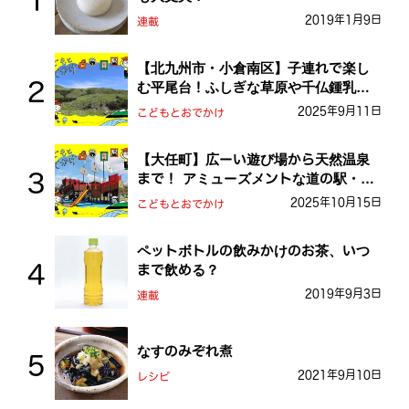
2019年1月9日
連載
【北九州市・小倉南区】子連れで楽し
む平尾台！ふしぎな草原や千仏鍾乳洞
を探検しよう！
2025年9月11日
こどもとおでかけ
【大任町】広ーい遊び場から天然温泉
まで！ アミューズメントな道の駅・お
おとう桜街道
2025年10月15日
こどもとおでかけ
ペットボトルの飲みかけのお茶、いつ
まで飲める？
2019年9月3日
連載
なすのみぞれ煮
2021年9月10日
レシピ