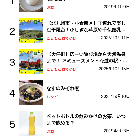
2019年1月9日
連載
【北九州市・小倉南区】子連れで楽し
む平尾台！ふしぎな草原や千仏鍾乳洞
を探検しよう！
2025年9月11日
こどもとおでかけ
【大任町】広ーい遊び場から天然温泉
まで！ アミューズメントな道の駅・お
おとう桜街道
2025年10月15日
こどもとおでかけ
なすのみぞれ煮
2021年9月10日
レシピ
ペットボトルの飲みかけのお茶、いつ
まで飲める？
2019年9月3日
連載