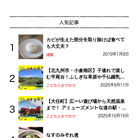
人気記事
カビが生えた部分を取り除けば食べて
も大丈夫？
2019年1月9日
連載
【北九州市・小倉南区】子連れで楽し
む平尾台！ふしぎな草原や千仏鍾乳洞
を探検しよう！
2025年9月11日
こどもとおでかけ
【大任町】広ーい遊び場から天然温泉
まで！ アミューズメントな道の駅・お
おとう桜街道
2025年10月15日
こどもとおでかけ
なすのみぞれ煮