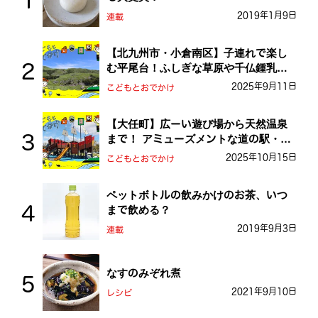
2019年1月9日
連載
【北九州市・小倉南区】子連れで楽し
む平尾台！ふしぎな草原や千仏鍾乳洞
を探検しよう！
2025年9月11日
こどもとおでかけ
【大任町】広ーい遊び場から天然温泉
まで！ アミューズメントな道の駅・お
おとう桜街道
2025年10月15日
こどもとおでかけ
ペットボトルの飲みかけのお茶、いつ
まで飲める？
2019年9月3日
連載
なすのみぞれ煮
2021年9月10日
レシピ