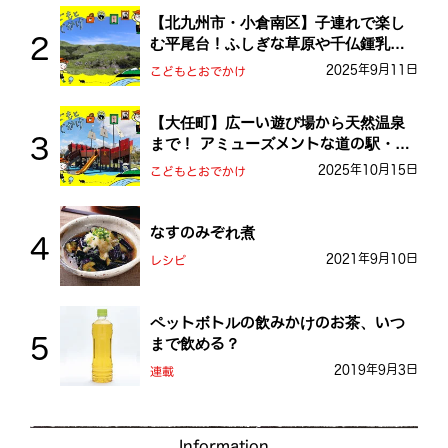
【北九州市・小倉南区】子連れで楽し
む平尾台！ふしぎな草原や千仏鍾乳洞
を探検しよう！
2025年9月11日
こどもとおでかけ
【大任町】広ーい遊び場から天然温泉
まで！ アミューズメントな道の駅・お
おとう桜街道
2025年10月15日
こどもとおでかけ
なすのみぞれ煮
2021年9月10日
レシピ
ペットボトルの飲みかけのお茶、いつ
まで飲める？
2019年9月3日
連載
Information