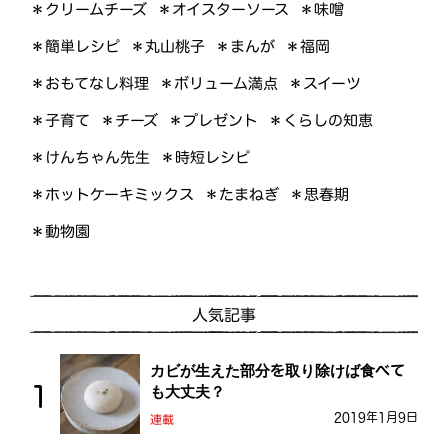
＊オイスターソース
＊クリームチーズ
＊味噌
＊簡単レシピ
＊丸山桃子
＊まんが
＊福岡
＊おもてなし料理
＊ボリューム満点
＊スイーツ
＊くらしの知恵
＊プレゼント
＊子育て
＊チーズ
＊けんちゃん先生
＊時短レシピ
＊ホットケーキミックス
＊たまねぎ
＊思春期
＊動物園
人気記事
カビが生えた部分を取り除けば食べて
も大丈夫？
2019年1月9日
連載