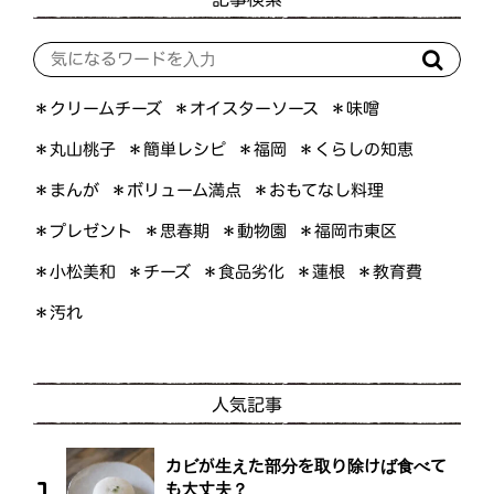
＊オイスターソース
＊クリームチーズ
＊味噌
＊くらしの知恵
＊簡単レシピ
＊丸山桃子
＊福岡
＊ボリューム満点
＊おもてなし料理
＊まんが
＊プレゼント
＊福岡市東区
＊思春期
＊動物園
＊小松美和
＊食品劣化
＊教育費
＊チーズ
＊蓮根
＊汚れ
人気記事
カビが生えた部分を取り除けば食べて
も大丈夫？