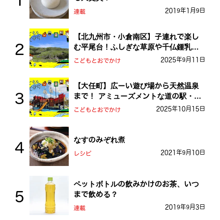
2019年1月9日
連載
【北九州市・小倉南区】子連れで楽し
む平尾台！ふしぎな草原や千仏鍾乳洞
を探検しよう！
2025年9月11日
こどもとおでかけ
【大任町】広ーい遊び場から天然温泉
まで！ アミューズメントな道の駅・お
おとう桜街道
2025年10月15日
こどもとおでかけ
なすのみぞれ煮
2021年9月10日
レシピ
ペットボトルの飲みかけのお茶、いつ
まで飲める？
2019年9月3日
連載