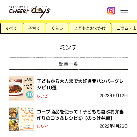
すべて
子育て
くらし
こどもとおでかけ
コラム・ま
ミンチ
記事一覧
子どもから大人まで大好き♥ハンバーグレ
シピ10選
2022年5月12日
レシピ
コープ商品を使って！子どもも喜ぶお弁当
作りのコツ＆レシピ②【のっけ弁編】
2022年4月26日
レシピ