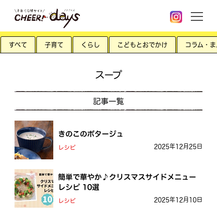
すべて
子育て
くらし
こどもとおでかけ
コラム・ま
スープ
記事一覧
きのこのポタージュ
2025年12月25日
レシピ
簡単で華やか♪クリスマスサイドメニュー
レシピ 10選
2025年12月10日
レシピ