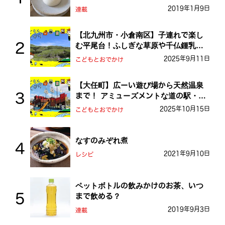
2019年1月9日
連載
【北九州市・小倉南区】子連れで楽し
む平尾台！ふしぎな草原や千仏鍾乳洞
を探検しよう！
2025年9月11日
こどもとおでかけ
【大任町】広ーい遊び場から天然温泉
まで！ アミューズメントな道の駅・お
おとう桜街道
2025年10月15日
こどもとおでかけ
なすのみぞれ煮
2021年9月10日
レシピ
ペットボトルの飲みかけのお茶、いつ
まで飲める？
2019年9月3日
連載