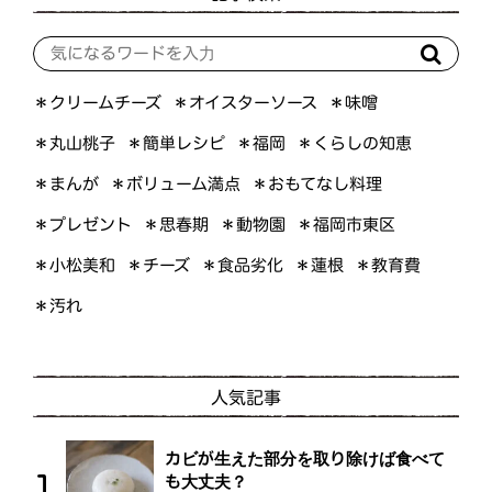
＊オイスターソース
＊クリームチーズ
＊味噌
＊くらしの知恵
＊簡単レシピ
＊丸山桃子
＊福岡
＊ボリューム満点
＊おもてなし料理
＊まんが
＊プレゼント
＊福岡市東区
＊思春期
＊動物園
＊小松美和
＊食品劣化
＊教育費
＊チーズ
＊蓮根
＊汚れ
人気記事
カビが生えた部分を取り除けば食べて
も大丈夫？