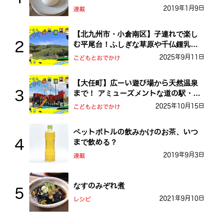
2019年1月9日
連載
【北九州市・小倉南区】子連れで楽し
む平尾台！ふしぎな草原や千仏鍾乳洞
を探検しよう！
2025年9月11日
こどもとおでかけ
【大任町】広ーい遊び場から天然温泉
まで！ アミューズメントな道の駅・お
おとう桜街道
2025年10月15日
こどもとおでかけ
ペットボトルの飲みかけのお茶、いつ
まで飲める？
2019年9月3日
連載
なすのみぞれ煮
2021年9月10日
レシピ