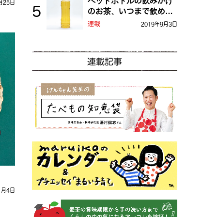
ペットボトルの飲みかけ
月25日
のお茶、いつまで飲め
る？
連載
2019年9月3日
連載記事
1月4日