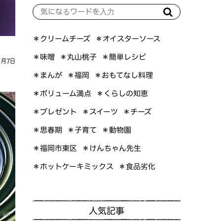
＊オイスターソース
＊クリームチーズ
＊簡単レシピ
＊丸山桃子
＊味噌
1月7日
＊おもてなし料理
＊まんが
＊福岡
＊ボリューム満点
＊くらしの知恵
＊プレゼント
＊スイーツ
＊チーズ
＊思春期
＊子育て
＊動物園
＊けんちゃん先生
＊福岡市東区
＊ホットケーキミックス
＊食品劣化
人気記事