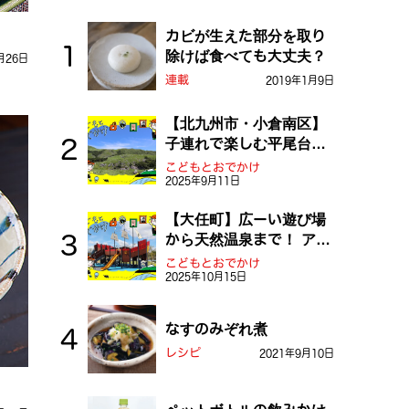
カビが生えた部分を取り
除けば食べても大丈夫？
月26日
連載
2019年1月9日
【北九州市・小倉南区】
子連れで楽しむ平尾台！
ふしぎな草原や千仏鍾乳
こどもとおでかけ
2025年9月11日
洞を探検しよう！
【大任町】広ーい遊び場
から天然温泉まで！ アミ
ューズメントな道の駅・
こどもとおでかけ
2025年10月15日
おおとう桜街道
なすのみぞれ煮
レシピ
2021年9月10日