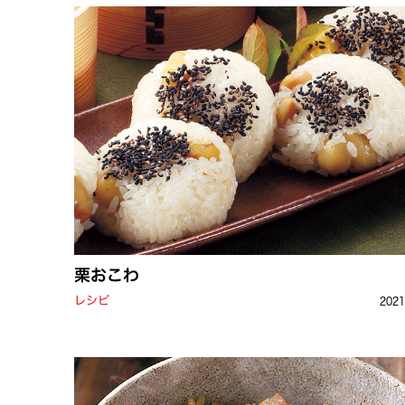
栗おこわ
レシピ
202