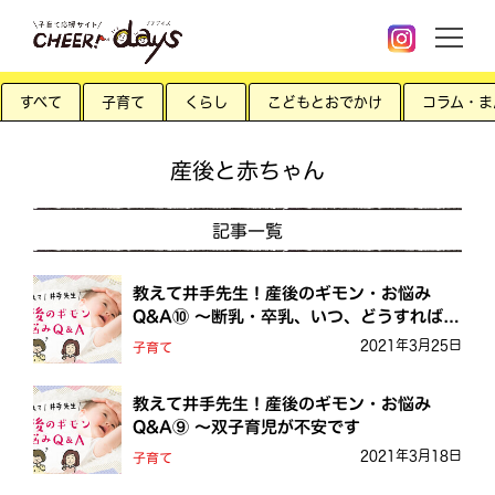
すべて
子育て
くらし
こどもとおでかけ
コラム・ま
産後と赤ちゃん
記事一覧
教えて井手先生！産後のギモン・お悩み
Q&A⑩ ～断乳・卒乳、いつ、どうすればい
いの？
2021年3月25日
子育て
教えて井手先生！産後のギモン・お悩み
Q&A⑨ ～双子育児が不安です
2021年3月18日
子育て