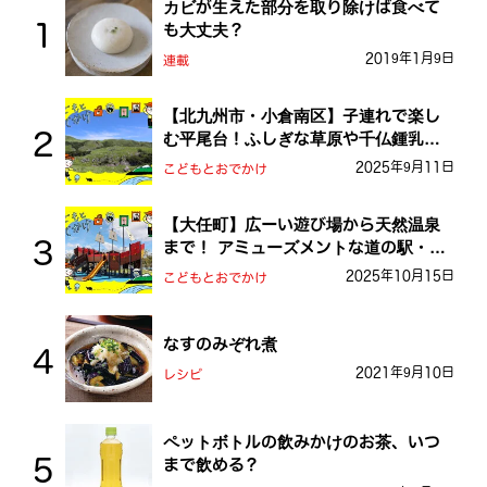
カビが生えた部分を取り除けば食べて
も大丈夫？
2019年1月9日
連載
【北九州市・小倉南区】子連れで楽し
む平尾台！ふしぎな草原や千仏鍾乳洞
を探検しよう！
2025年9月11日
こどもとおでかけ
【大任町】広ーい遊び場から天然温泉
まで！ アミューズメントな道の駅・お
おとう桜街道
2025年10月15日
こどもとおでかけ
なすのみぞれ煮
2021年9月10日
レシピ
ペットボトルの飲みかけのお茶、いつ
まで飲める？