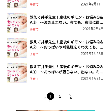
くゲップをさせられません。
2021年2月11日
子育て
教えて井手先生！産後のギモン・お悩みQ＆
A③ ～泣き止まない。寝ても、布団に置く
と泣く。一体、どうしたらいいの？
2021年2月4日
子育て
教えて井手先生！産後のギモン・お悩みQ＆
A② ～おっぱいや哺乳瓶をくわえても、す
ぐに寝てしまいます
2021年1月28日
子育て
教えて井手先生！産後のギモン・お悩みQ＆
A① ～おっぱいが張らない、出ない。ミル
クに切り替えてもいいの？
2021年1月21日
子育て
1
2