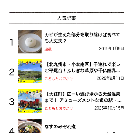
人気記事
カビが生えた部分を取り除けば食べて
も大丈夫？
2019年1月9日
連載
【北九州市・小倉南区】子連れで楽し
む平尾台！ふしぎな草原や千仏鍾乳洞
を探検しよう！
2025年9月11日
こどもとおでかけ
【大任町】広ーい遊び場から天然温泉
まで！ アミューズメントな道の駅・お
おとう桜街道
2025年10月15日
こどもとおでかけ
なすのみぞれ煮