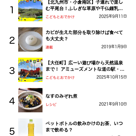
【北九州市・小倉南区】子連れで楽し
む平尾台！ふしぎな草原や千仏鍾乳洞
を探検しよう！
2025年9月11日
こどもとおでかけ
カビが生えた部分を取り除けば食べて
も大丈夫？
2019年1月9日
連載
【大任町】広ーい遊び場から天然温泉
まで！ アミューズメントな道の駅・お
おとう桜街道
2025年10月15日
こどもとおでかけ
なすのみぞれ煮
2021年9月10日
レシピ
ペットボトルの飲みかけのお茶、いつ
まで飲める？