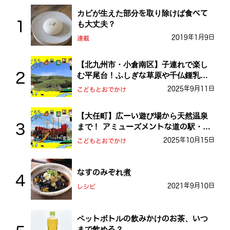
カビが生えた部分を取り除けば食べて
も大丈夫？
2019年1月9日
連載
【北九州市・小倉南区】子連れで楽し
む平尾台！ふしぎな草原や千仏鍾乳洞
を探検しよう！
2025年9月11日
こどもとおでかけ
【大任町】広ーい遊び場から天然温泉
まで！ アミューズメントな道の駅・お
おとう桜街道
2025年10月15日
こどもとおでかけ
なすのみぞれ煮
2021年9月10日
レシピ
ペットボトルの飲みかけのお茶、いつ
まで飲める？