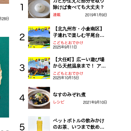
カビが生えた部分を取り
除けば食べても大丈夫？
連載
2019年1月9日
月28日
【北九州市・小倉南区】
子連れで楽しむ平尾台！
ふしぎな草原や千仏鍾乳
こどもとおでかけ
2025年9月11日
洞を探検しよう！
【大任町】広ーい遊び場
から天然温泉まで！ アミ
ューズメントな道の駅・
こどもとおでかけ
2025年10月15日
おおとう桜街道
なすのみぞれ煮
レシピ
2021年9月10日
ペットボトルの飲みかけ
のお茶、いつまで飲め