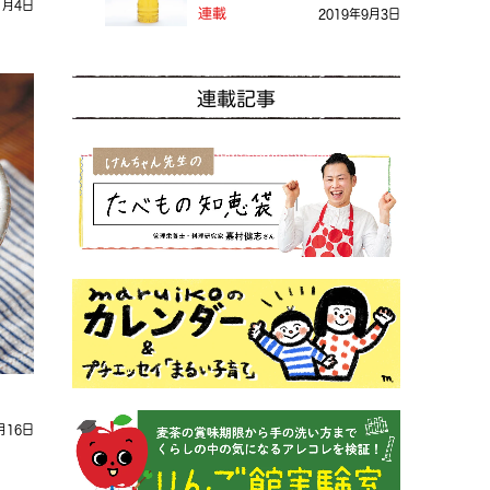
1月4日
る？
連載
2019年9月3日
連載記事
月16日