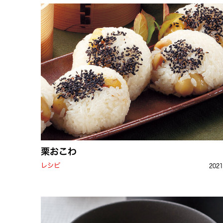
栗おこわ
レシピ
202