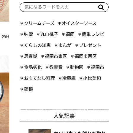
＊オイスターソース
＊クリームチーズ
＊簡単レシピ
＊丸山桃子
＊味噌
＊福岡
月29日
＊くらしの知恵
＊プレゼント
＊まんが
＊福岡市東区
＊福岡市西区
＊思春期
＊食品劣化
＊教育費
＊動物園
＊福岡市
＊おもてなし料理
＊小松美和
＊冷蔵庫
＊蓮根
人気記事