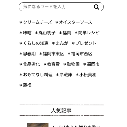
＊オイスターソース
＊クリームチーズ
＊簡単レシピ
＊丸山桃子
＊味噌
＊福岡
＊くらしの知恵
＊プレゼント
＊まんが
＊福岡市東区
＊福岡市西区
＊思春期
＊食品劣化
＊教育費
＊動物園
＊福岡市
＊おもてなし料理
＊小松美和
＊冷蔵庫
＊蓮根
人気記事