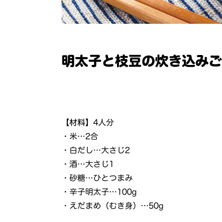
明太子と枝豆の炊き込み
【材料】
4人分
・米…2合
・白だし…大さじ2
・酒…大さじ1
・砂糖…ひとつまみ
・辛子明太子…100g
・えだまめ（むき身）…50g