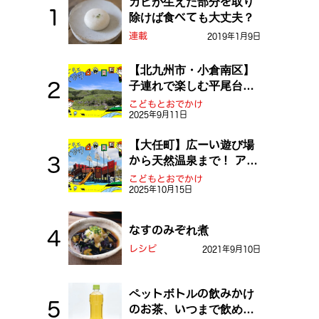
カビが生えた部分を取り
除けば食べても大丈夫？
連載
2019年1月9日
【北九州市・小倉南区】
子連れで楽しむ平尾台！
ふしぎな草原や千仏鍾乳
こどもとおでかけ
2025年9月11日
洞を探検しよう！
【大任町】広ーい遊び場
から天然温泉まで！ アミ
ューズメントな道の駅・
こどもとおでかけ
2025年10月15日
おおとう桜街道
なすのみぞれ煮
レシピ
2021年9月10日
ペットボトルの飲みかけ
のお茶、いつまで飲め