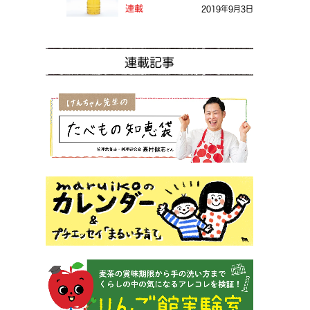
る？
連載
2019年9月3日
連載記事