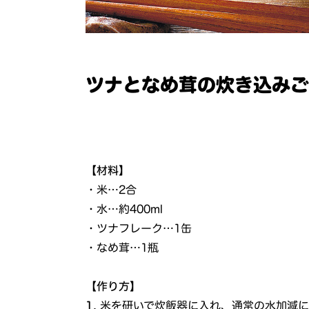
ツナとなめ茸の炊き込み
【材料】
・米…2合
・水…約400ml
・ツナフレーク…1缶
・なめ茸…1瓶
【作り方】
1.
米を研いで炊飯器に入れ、通常の水加減に