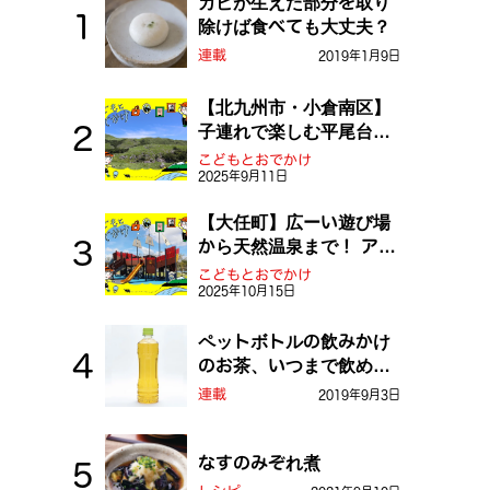
カビが生えた部分を取り
除けば食べても大丈夫？
連載
2019年1月9日
【北九州市・小倉南区】
子連れで楽しむ平尾台！
ふしぎな草原や千仏鍾乳
こどもとおでかけ
2025年9月11日
洞を探検しよう！
【大任町】広ーい遊び場
から天然温泉まで！ アミ
ューズメントな道の駅・
こどもとおでかけ
2025年10月15日
おおとう桜街道
ペットボトルの飲みかけ
のお茶、いつまで飲め
る？
連載
2019年9月3日
なすのみぞれ煮