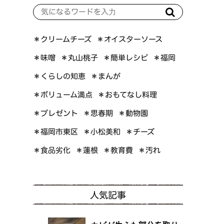
＊オイスターソース
＊クリームチーズ
＊簡単レシピ
＊丸山桃子
＊味噌
＊福岡
＊くらしの知恵
＊まんが
＊ボリューム満点
＊おもてなし料理
＊プレゼント
＊思春期
＊動物園
＊福岡市東区
＊小松美和
＊チーズ
＊食品劣化
＊教育費
＊蓮根
＊汚れ
人気記事