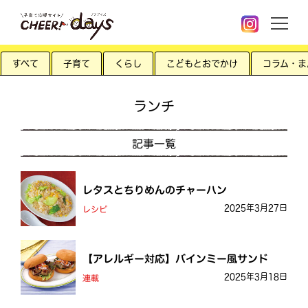
すべて
子育て
くらし
こどもとおでかけ
コラム・ま
ランチ
記事一覧
レタスとちりめんのチャーハン
2025年3月27日
レシピ
【アレルギー対応】バインミー風サンド
2025年3月18日
連載