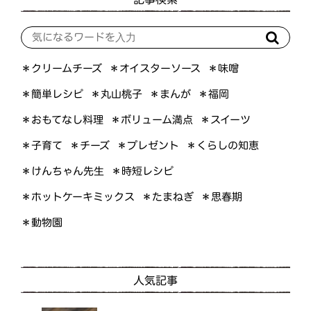
＊オイスターソース
＊クリームチーズ
＊味噌
＊簡単レシピ
＊丸山桃子
＊まんが
＊福岡
＊おもてなし料理
＊ボリューム満点
＊スイーツ
＊くらしの知恵
＊プレゼント
＊子育て
＊チーズ
＊けんちゃん先生
＊時短レシピ
＊ホットケーキミックス
＊たまねぎ
＊思春期
＊動物園
人気記事