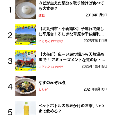
カビが生えた部分を取り除けば食べて
も大丈夫？
2019年1月9日
連載
【北九州市・小倉南区】子連れで楽し
む平尾台！ふしぎな草原や千仏鍾乳洞
を探検しよう！
2025年9月11日
こどもとおでかけ
【大任町】広ーい遊び場から天然温泉
まで！ アミューズメントな道の駅・お
おとう桜街道
2025年10月15日
こどもとおでかけ
なすのみぞれ煮
2021年9月10日
レシピ
ペットボトルの飲みかけのお茶、いつ
まで飲める？