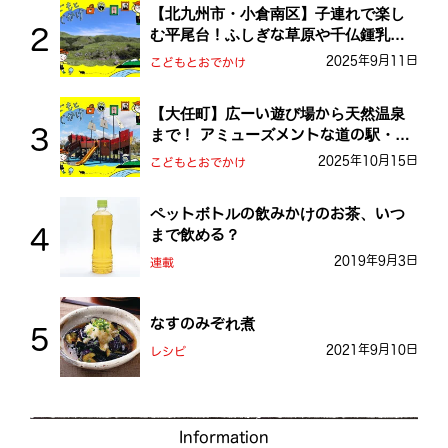
【北九州市・小倉南区】子連れで楽し
む平尾台！ふしぎな草原や千仏鍾乳洞
を探検しよう！
2025年9月11日
こどもとおでかけ
【大任町】広ーい遊び場から天然温泉
まで！ アミューズメントな道の駅・お
おとう桜街道
2025年10月15日
こどもとおでかけ
ペットボトルの飲みかけのお茶、いつ
まで飲める？
2019年9月3日
連載
なすのみぞれ煮
2021年9月10日
レシピ
Information