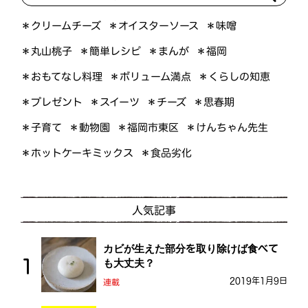
＊オイスターソース
＊クリームチーズ
＊味噌
＊簡単レシピ
＊丸山桃子
＊まんが
＊福岡
＊おもてなし料理
＊ボリューム満点
＊くらしの知恵
＊プレゼント
＊スイーツ
＊思春期
＊チーズ
＊けんちゃん先生
＊福岡市東区
＊子育て
＊動物園
＊ホットケーキミックス
＊食品劣化
人気記事
カビが生えた部分を取り除けば食べて
も大丈夫？
2019年1月9日
連載