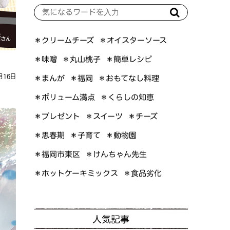
＊オイスターソース
＊クリームチーズ
＊簡単レシピ
＊丸山桃子
＊味噌
月16日
＊おもてなし料理
＊まんが
＊福岡
＊ボリューム満点
＊くらしの知恵
＊プレゼント
＊スイーツ
＊チーズ
＊思春期
＊子育て
＊動物園
＊けんちゃん先生
＊福岡市東区
＊ホットケーキミックス
＊食品劣化
人気記事