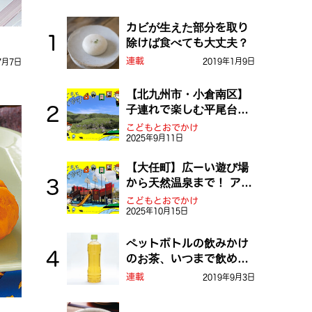
カビが生えた部分を取り
除けば食べても大丈夫？
連載
2019年1月9日
7月7日
【北九州市・小倉南区】
子連れで楽しむ平尾台！
ふしぎな草原や千仏鍾乳
こどもとおでかけ
2025年9月11日
洞を探検しよう！
【大任町】広ーい遊び場
から天然温泉まで！ アミ
ューズメントな道の駅・
こどもとおでかけ
2025年10月15日
おおとう桜街道
ペットボトルの飲みかけ
のお茶、いつまで飲め
る？
連載
2019年9月3日