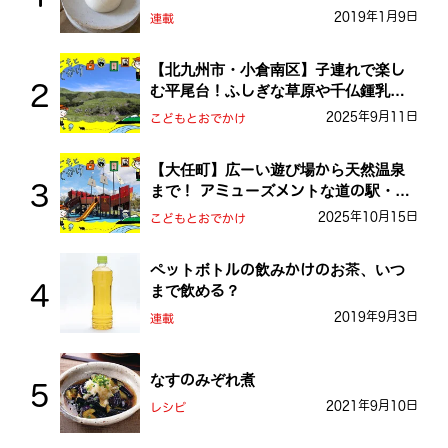
2019年1月9日
連載
【北九州市・小倉南区】子連れで楽し
む平尾台！ふしぎな草原や千仏鍾乳洞
を探検しよう！
2025年9月11日
こどもとおでかけ
【大任町】広ーい遊び場から天然温泉
まで！ アミューズメントな道の駅・お
おとう桜街道
2025年10月15日
こどもとおでかけ
ペットボトルの飲みかけのお茶、いつ
まで飲める？
2019年9月3日
連載
なすのみぞれ煮
2021年9月10日
レシピ