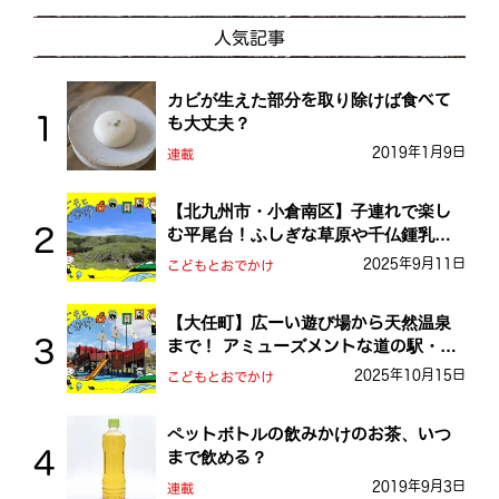
人気記事
カビが生えた部分を取り除けば食べて
も大丈夫？
2019年1月9日
連載
【北九州市・小倉南区】子連れで楽し
む平尾台！ふしぎな草原や千仏鍾乳洞
を探検しよう！
2025年9月11日
こどもとおでかけ
【大任町】広ーい遊び場から天然温泉
まで！ アミューズメントな道の駅・お
おとう桜街道
2025年10月15日
こどもとおでかけ
ペットボトルの飲みかけのお茶、いつ
まで飲める？
2019年9月3日
連載