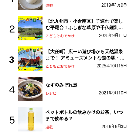
2019年1月9日
連載
【北九州市・小倉南区】子連れで楽し
む平尾台！ふしぎな草原や千仏鍾乳洞
を探検しよう！
2025年9月11日
こどもとおでかけ
【大任町】広ーい遊び場から天然温泉
まで！ アミューズメントな道の駅・お
おとう桜街道
2025年10月15日
こどもとおでかけ
なすのみぞれ煮
2021年9月10日
レシピ
ペットボトルの飲みかけのお茶、いつ
まで飲める？
2019年9月3日
連載