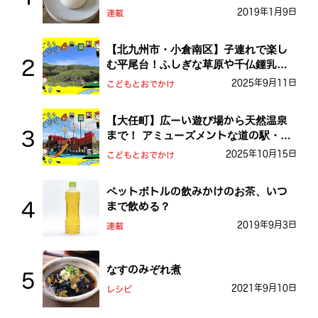
2019年1月9日
連載
【北九州市・小倉南区】子連れで楽し
む平尾台！ふしぎな草原や千仏鍾乳洞
を探検しよう！
2025年9月11日
こどもとおでかけ
【大任町】広ーい遊び場から天然温泉
まで！ アミューズメントな道の駅・お
おとう桜街道
2025年10月15日
こどもとおでかけ
ペットボトルの飲みかけのお茶、いつ
まで飲める？
2019年9月3日
連載
なすのみぞれ煮
2021年9月10日
レシピ