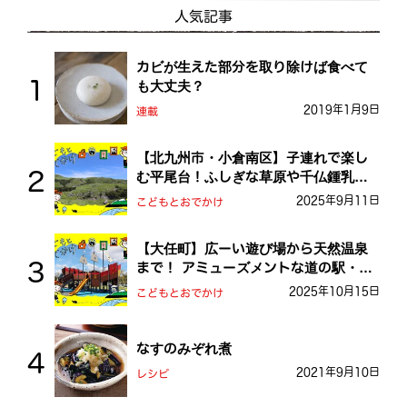
人気記事
カビが生えた部分を取り除けば食べて
も大丈夫？
2019年1月9日
連載
【北九州市・小倉南区】子連れで楽し
む平尾台！ふしぎな草原や千仏鍾乳洞
を探検しよう！
2025年9月11日
こどもとおでかけ
【大任町】広ーい遊び場から天然温泉
まで！ アミューズメントな道の駅・お
おとう桜街道
2025年10月15日
こどもとおでかけ
なすのみぞれ煮
2021年9月10日
レシピ