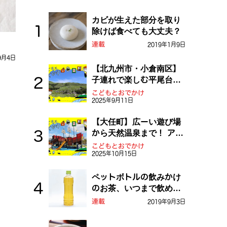
カビが生えた部分を取り
除けば食べても大丈夫？
連載
2019年1月9日
9月4日
【北九州市・小倉南区】
子連れで楽しむ平尾台！
ふしぎな草原や千仏鍾乳
こどもとおでかけ
2025年9月11日
洞を探検しよう！
【大任町】広ーい遊び場
から天然温泉まで！ アミ
ューズメントな道の駅・
こどもとおでかけ
2025年10月15日
おおとう桜街道
ペットボトルの飲みかけ
のお茶、いつまで飲め
る？
連載
2019年9月3日