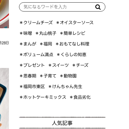
＊オイスターソース
＊クリームチーズ
＊簡単レシピ
＊丸山桃子
＊味噌
月28日
＊おもてなし料理
＊まんが
＊福岡
＊ボリューム満点
＊くらしの知恵
＊プレゼント
＊スイーツ
＊チーズ
＊思春期
＊子育て
＊動物園
＊けんちゃん先生
＊福岡市東区
＊ホットケーキミックス
＊食品劣化
人気記事