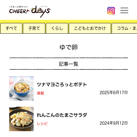
すべて
子育て
くらし
こどもとおでかけ
コラム・ま
ゆで卵
記事一覧
ツナマヨごろっとポテト
2025年6月17日
連載
れんこんのたまごサラダ
2024年9月12日
レシピ