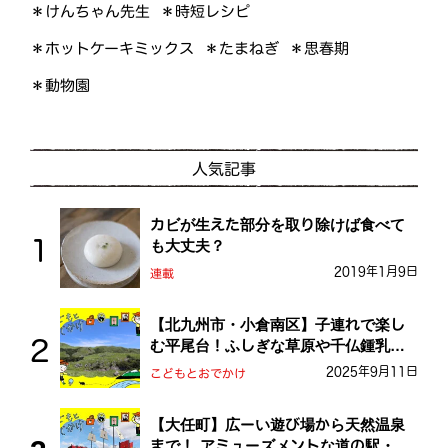
＊けんちゃん先生
＊時短レシピ
＊ホットケーキミックス
＊たまねぎ
＊思春期
＊動物園
人気記事
カビが生えた部分を取り除けば食べて
も大丈夫？
2019年1月9日
連載
【北九州市・小倉南区】子連れで楽し
む平尾台！ふしぎな草原や千仏鍾乳洞
を探検しよう！
2025年9月11日
こどもとおでかけ
【大任町】広ーい遊び場から天然温泉
まで！ アミューズメントな道の駅・お