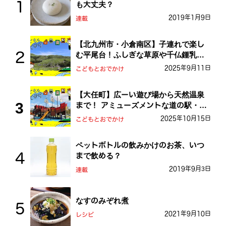
も大丈夫？
2019年1月9日
連載
【北九州市・小倉南区】子連れで楽し
む平尾台！ふしぎな草原や千仏鍾乳洞
を探検しよう！
2025年9月11日
こどもとおでかけ
【大任町】広ーい遊び場から天然温泉
まで！ アミューズメントな道の駅・お
おとう桜街道
2025年10月15日
こどもとおでかけ
ペットボトルの飲みかけのお茶、いつ
まで飲める？
2019年9月3日
連載
なすのみぞれ煮
2021年9月10日
レシピ