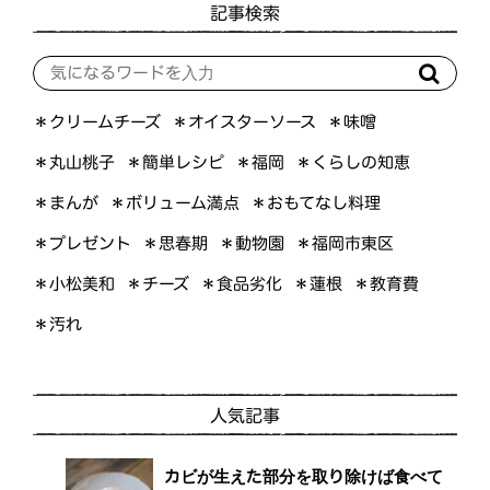
記事検索
＊オイスターソース
＊クリームチーズ
＊味噌
＊くらしの知恵
＊簡単レシピ
＊丸山桃子
＊福岡
＊ボリューム満点
＊おもてなし料理
＊まんが
＊プレゼント
＊福岡市東区
＊思春期
＊動物園
＊小松美和
＊食品劣化
＊教育費
＊チーズ
＊蓮根
＊汚れ
人気記事
カビが生えた部分を取り除けば食べて