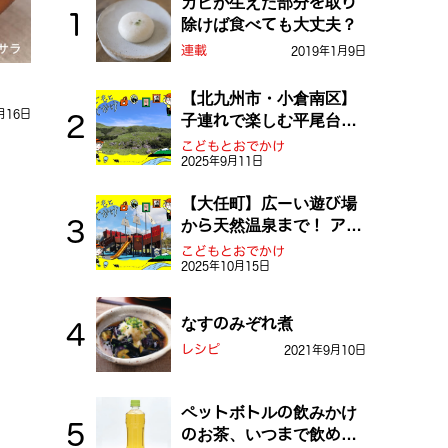
カビが生えた部分を取り
除けば食べても大丈夫？
連載
2019年1月9日
【北九州市・小倉南区】
月16日
子連れで楽しむ平尾台！
ふしぎな草原や千仏鍾乳
こどもとおでかけ
2025年9月11日
洞を探検しよう！
【大任町】広ーい遊び場
から天然温泉まで！ アミ
ューズメントな道の駅・
こどもとおでかけ
2025年10月15日
おおとう桜街道
なすのみぞれ煮
レシピ
2021年9月10日
ペットボトルの飲みかけ
のお茶、いつまで飲め