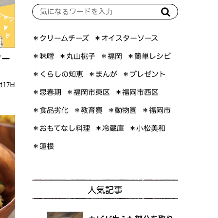
＊オイスターソース
＊クリームチーズ
＊簡単レシピ
＊丸山桃子
＊味噌
＊福岡
ソー
＊くらしの知恵
＊プレゼント
＊まんが
月17日
＊福岡市東区
＊福岡市西区
＊思春期
＊食品劣化
＊教育費
＊動物園
＊福岡市
＊おもてなし料理
＊小松美和
＊冷蔵庫
＊蓮根
人気記事