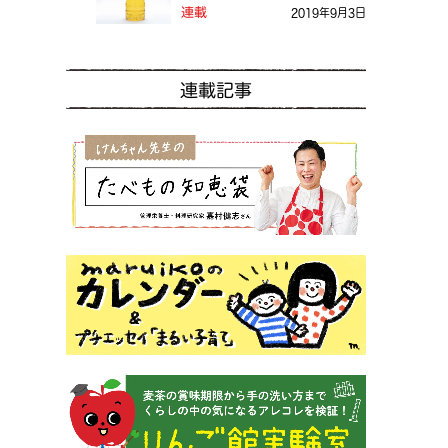
る？
連載
2019年9月3日
連載記事