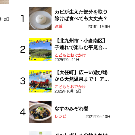
カビが生えた部分を取り
除けば食べても大丈夫？
月12日
連載
2019年1月9日
【北九州市・小倉南区】
子連れで楽しむ平尾台！
ふしぎな草原や千仏鍾乳
こどもとおでかけ
2025年9月11日
洞を探検しよう！
【大任町】広ーい遊び場
から天然温泉まで！ アミ
ューズメントな道の駅・
こどもとおでかけ
2025年10月15日
おおとう桜街道
なすのみぞれ煮
レシピ
2021年9月10日