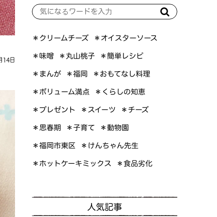
＊オイスターソース
＊クリームチーズ
＊簡単レシピ
＊丸山桃子
＊味噌
月14日
＊おもてなし料理
＊まんが
＊福岡
＊ボリューム満点
＊くらしの知恵
＊プレゼント
＊スイーツ
＊チーズ
＊思春期
＊子育て
＊動物園
＊けんちゃん先生
＊福岡市東区
＊ホットケーキミックス
＊食品劣化
人気記事