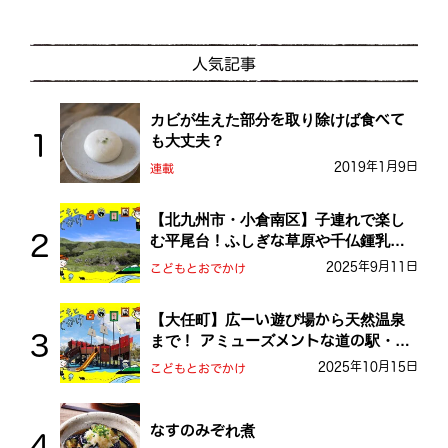
人気記事
カビが生えた部分を取り除けば食べて
も大丈夫？
2019年1月9日
連載
【北九州市・小倉南区】子連れで楽し
む平尾台！ふしぎな草原や千仏鍾乳洞
を探検しよう！
2025年9月11日
こどもとおでかけ
【大任町】広ーい遊び場から天然温泉
まで！ アミューズメントな道の駅・お
おとう桜街道
2025年10月15日
こどもとおでかけ
なすのみぞれ煮