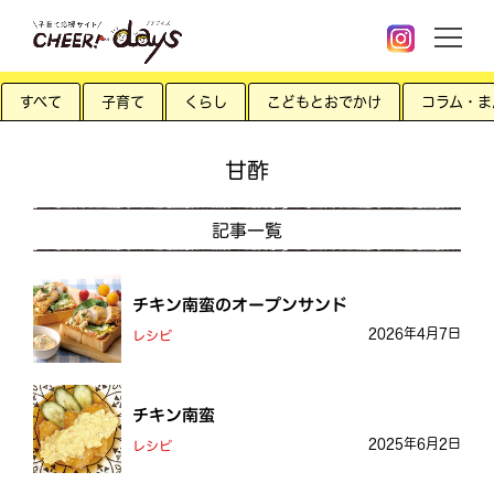
すべて
子育て
くらし
こどもとおでかけ
コラム・ま
甘酢
記事一覧
チキン南蛮のオープンサンド
2026年4月7日
レシピ
チキン南蛮
2025年6月2日
レシピ