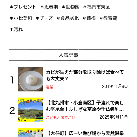
＊プレゼント
＊福岡市東区
＊思春期
＊動物園
＊小松美和
＊食品劣化
＊教育費
＊チーズ
＊蓮根
＊汚れ
人気記事
カビが生えた部分を取り除けば食べて
も大丈夫？
2019年1月9日
連載
【北九州市・小倉南区】子連れで楽し
む平尾台！ふしぎな草原や千仏鍾乳洞
を探検しよう！
2025年9月11日
こどもとおでかけ
【大任町】広ーい遊び場から天然温泉