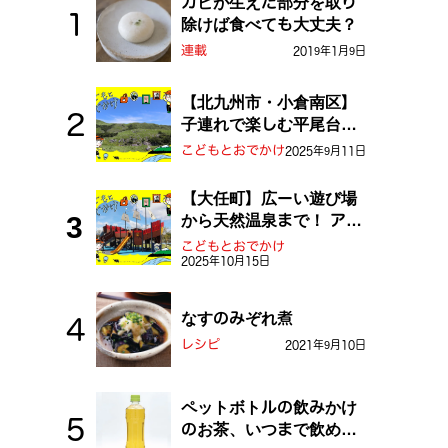
カビが生えた部分を取り
除けば食べても大丈夫？
連載
2019年1月9日
【北九州市・小倉南区】
子連れで楽しむ平尾台！
ふしぎな草原や千仏鍾乳
こどもとおでかけ
2025年9月11日
洞を探検しよう！
【大任町】広ーい遊び場
から天然温泉まで！ アミ
ューズメントな道の駅・
こどもとおでかけ
2025年10月15日
おおとう桜街道
なすのみぞれ煮
レシピ
2021年9月10日
ペットボトルの飲みかけ
のお茶、いつまで飲め