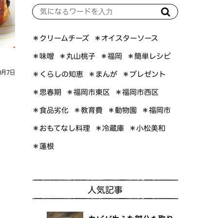
＊オイスターソース
＊クリームチーズ
＊簡単レシピ
＊丸山桃子
＊味噌
＊福岡
0月7日
＊くらしの知恵
＊プレゼント
＊まんが
＊福岡市東区
＊福岡市西区
＊思春期
＊食品劣化
＊教育費
＊動物園
＊福岡市
＊おもてなし料理
＊小松美和
＊冷蔵庫
＊蓮根
人気記事