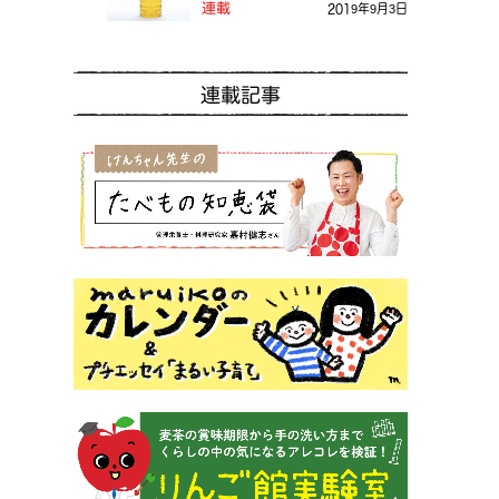
る？
連載
2019年9月3日
連載記事