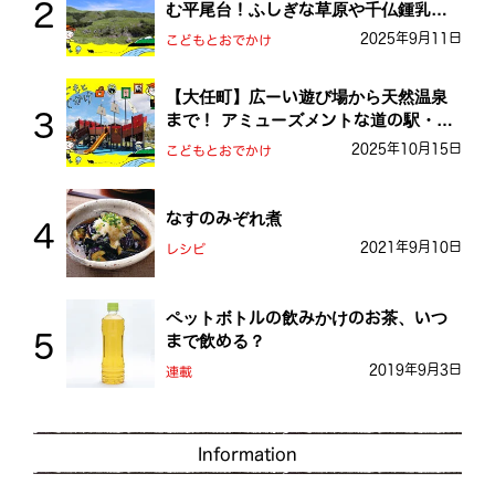
む平尾台！ふしぎな草原や千仏鍾乳洞
を探検しよう！
2025年9月11日
こどもとおでかけ
【大任町】広ーい遊び場から天然温泉
まで！ アミューズメントな道の駅・お
おとう桜街道
2025年10月15日
こどもとおでかけ
なすのみぞれ煮
2021年9月10日
レシピ
ペットボトルの飲みかけのお茶、いつ
まで飲める？
2019年9月3日
連載
Information