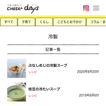
すべて
子育て
くらし
こどもとおでかけ
コラム・ま
冷製
記事一覧
ぶなしめじの冷製スープ
2020年8月20日
レシピ
枝豆の冷たいスープ
2019年8月6日
レシピ