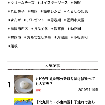
＊オイスターソース
＊クリームチーズ
＊味噌
＊くらしの知恵
＊簡単レシピ
＊丸山桃子
＊福岡
＊プレゼント
＊福岡市東区
＊まんが
＊思春期
＊福岡市西区
＊食品劣化
＊教育費
＊動物園
＊おもてなし料理
＊小松美和
＊福岡市
＊冷蔵庫
＊蓮根
人気記事
カビが生えた部分を取り除けば食べて
も大丈夫？
2019年1月9日
連載
【北九州市・小倉南区】子連れで楽し