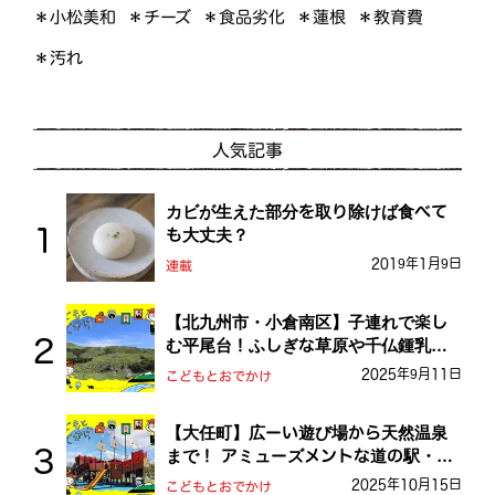
＊小松美和
＊食品劣化
＊チーズ
＊教育費
＊蓮根
＊汚れ
人気記事
カビが生えた部分を取り除けば食べて
も大丈夫？
2019年1月9日
連載
【北九州市・小倉南区】子連れで楽し
む平尾台！ふしぎな草原や千仏鍾乳洞
を探検しよう！
2025年9月11日
こどもとおでかけ
【大任町】広ーい遊び場から天然温泉
まで！ アミューズメントな道の駅・お
おとう桜街道
2025年10月15日
こどもとおでかけ