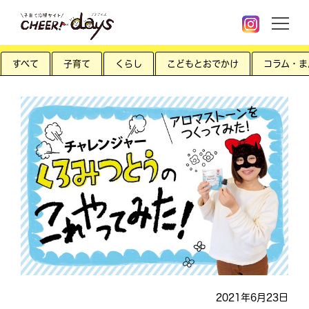
すべて
子育て
くらし
こどもとおでかけ
コラム・ま
2021年6月23日